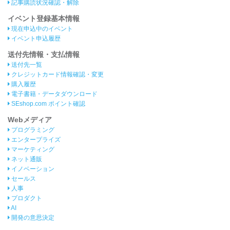
記事購読状況確認・解除
イベント登録基本情報
現在申込中のイベント
イベント申込履歴
送付先情報・支払情報
送付先一覧
クレジットカード情報確認・変更
購入履歴
電子書籍・データダウンロード
SEshop.com ポイント確認
Webメディア
プログラミング
エンタープライズ
マーケティング
ネット通販
イノベーション
セールス
人事
プロダクト
AI
開発の意思決定