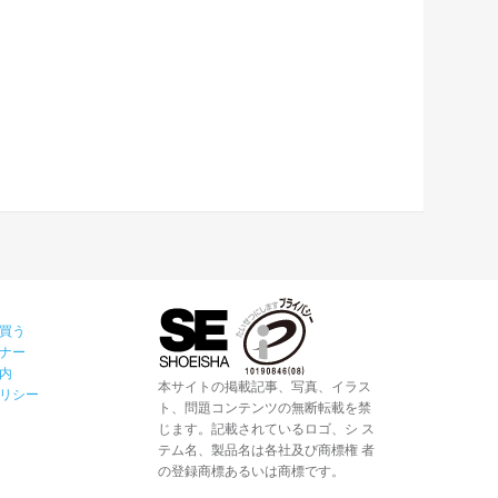
買う
ナー
内
本サイトの掲載記事、写真、イラス
リシー
ト、問題コンテンツの無断転載を禁
じます。記載されているロゴ、シ ス
テム名、製品名は各社及び商標権 者
の登録商標あるいは商標です。