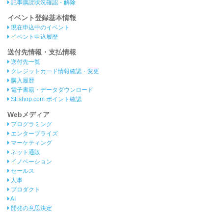
記事購読状況確認・解除
イベント登録基本情報
現在申込中のイベント
イベント申込履歴
送付先情報・支払情報
送付先一覧
クレジットカード情報確認・変更
購入履歴
電子書籍・データダウンロード
SEshop.com ポイント確認
Webメディア
プログラミング
エンタープライズ
マーケティング
ネット通販
イノベーション
セールス
人事
プロダクト
AI
開発の意思決定