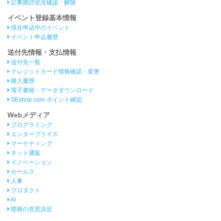
記事購読状況確認・解除
イベント登録基本情報
現在申込中のイベント
イベント申込履歴
送付先情報・支払情報
送付先一覧
クレジットカード情報確認・変更
購入履歴
電子書籍・データダウンロード
SEshop.com ポイント確認
Webメディア
プログラミング
エンタープライズ
マーケティング
ネット通販
イノベーション
セールス
人事
プロダクト
AI
開発の意思決定