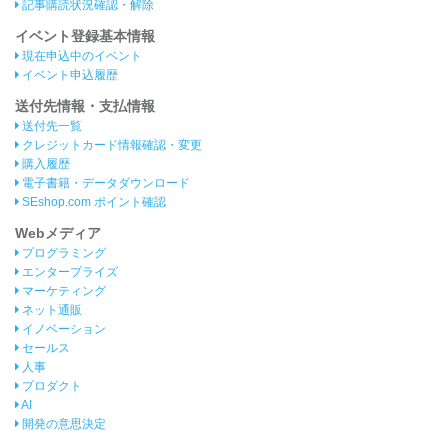
記事購読状況確認・解除
イベント登録基本情報
現在申込中のイベント
イベント申込履歴
送付先情報・支払情報
送付先一覧
クレジットカード情報確認・変更
購入履歴
電子書籍・データダウンロード
SEshop.com ポイント確認
Webメディア
プログラミング
エンタープライズ
マーケティング
ネット通販
イノベーション
セールス
人事
プロダクト
AI
開発の意思決定