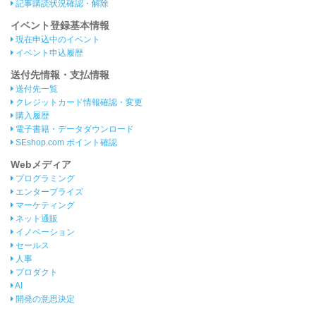
記事購読状況確認・解除
イベント登録基本情報
現在申込中のイベント
イベント申込履歴
送付先情報・支払情報
送付先一覧
クレジットカード情報確認・変更
購入履歴
電子書籍・データダウンロード
SEshop.com ポイント確認
Webメディア
プログラミング
エンタープライズ
マーケティング
ネット通販
イノベーション
セールス
人事
プロダクト
AI
開発の意思決定