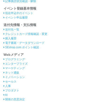
記事購読状況確認・解除
イベント登録基本情報
現在申込中のイベント
イベント申込履歴
送付先情報・支払情報
送付先一覧
クレジットカード情報確認・変更
購入履歴
電子書籍・データダウンロード
SEshop.com ポイント確認
Webメディア
プログラミング
エンタープライズ
マーケティング
ネット通販
イノベーション
セールス
人事
プロダクト
AI
開発の意思決定