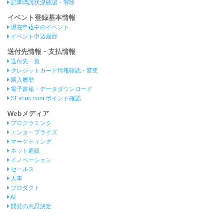
記事購読状況確認・解除
イベント登録基本情報
現在申込中のイベント
イベント申込履歴
送付先情報・支払情報
送付先一覧
クレジットカード情報確認・変更
購入履歴
電子書籍・データダウンロード
SEshop.com ポイント確認
Webメディア
プログラミング
エンタープライズ
マーケティング
ネット通販
イノベーション
セールス
人事
プロダクト
AI
開発の意思決定