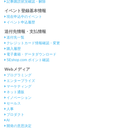
記事購読状況確認・解除
イベント登録基本情報
現在申込中のイベント
イベント申込履歴
送付先情報・支払情報
送付先一覧
クレジットカード情報確認・変更
購入履歴
電子書籍・データダウンロード
SEshop.com ポイント確認
Webメディア
プログラミング
エンタープライズ
マーケティング
ネット通販
イノベーション
セールス
人事
プロダクト
AI
開発の意思決定