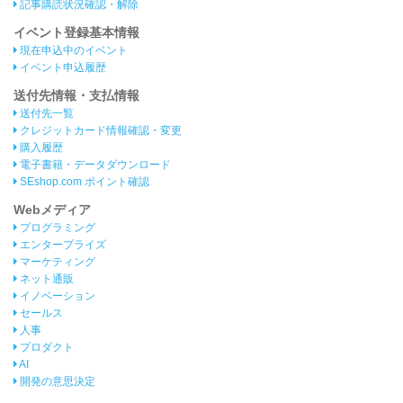
記事購読状況確認・解除
イベント登録基本情報
現在申込中のイベント
イベント申込履歴
送付先情報・支払情報
送付先一覧
クレジットカード情報確認・変更
購入履歴
電子書籍・データダウンロード
SEshop.com ポイント確認
Webメディア
プログラミング
エンタープライズ
マーケティング
ネット通販
イノベーション
セールス
人事
プロダクト
AI
開発の意思決定