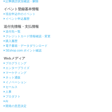
記事購読状況確認・解除
イベント登録基本情報
現在申込中のイベント
イベント申込履歴
送付先情報・支払情報
送付先一覧
クレジットカード情報確認・変更
購入履歴
電子書籍・データダウンロード
SEshop.com ポイント確認
Webメディア
プログラミング
エンタープライズ
マーケティング
ネット通販
イノベーション
セールス
人事
プロダクト
AI
開発の意思決定