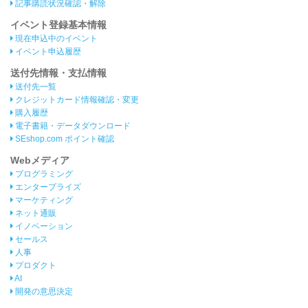
記事購読状況確認・解除
イベント登録基本情報
現在申込中のイベント
イベント申込履歴
送付先情報・支払情報
送付先一覧
クレジットカード情報確認・変更
購入履歴
電子書籍・データダウンロード
SEshop.com ポイント確認
Webメディア
プログラミング
エンタープライズ
マーケティング
ネット通販
イノベーション
セールス
人事
プロダクト
AI
開発の意思決定