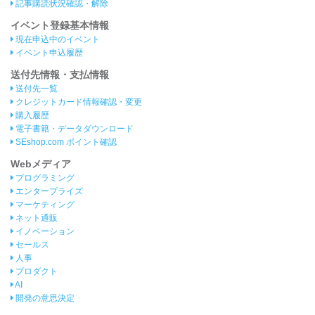
記事購読状況確認・解除
イベント登録基本情報
現在申込中のイベント
イベント申込履歴
送付先情報・支払情報
送付先一覧
クレジットカード情報確認・変更
購入履歴
電子書籍・データダウンロード
SEshop.com ポイント確認
Webメディア
プログラミング
エンタープライズ
マーケティング
ネット通販
イノベーション
セールス
人事
プロダクト
AI
開発の意思決定