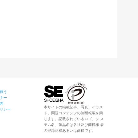
買う
ナー
内
本サイトの掲載記事、写真、イラス
リシー
ト、問題コンテンツの無断転載を禁
じます。記載されているロゴ、シ ス
テム名、製品名は各社及び商標権 者
の登録商標あるいは商標です。