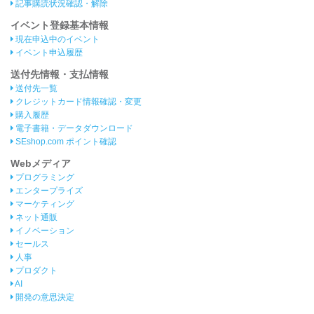
記事購読状況確認・解除
イベント登録基本情報
現在申込中のイベント
イベント申込履歴
送付先情報・支払情報
送付先一覧
クレジットカード情報確認・変更
購入履歴
電子書籍・データダウンロード
SEshop.com ポイント確認
Webメディア
プログラミング
エンタープライズ
マーケティング
ネット通販
イノベーション
セールス
人事
プロダクト
AI
開発の意思決定