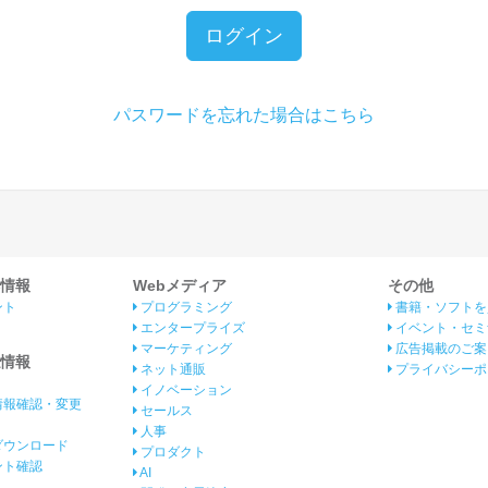
ログイン
パスワードを忘れた場合はこちら
情報
Webメディア
その他
ント
プログラミング
書籍・ソフトを
エンタープライズ
イベント・セミ
マーケティング
広告掲載のご案
情報
ネット通販
プライバシーポ
イノベーション
情報確認・変更
セールス
人事
ダウンロード
プロダクト
イント確認
AI