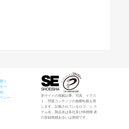
買う
ナー
内
本サイトの掲載記事、写真、イラス
リシー
ト、問題コンテンツの無断転載を禁
じます。記載されているロゴ、シ ス
テム名、製品名は各社及び商標権 者
の登録商標あるいは商標です。