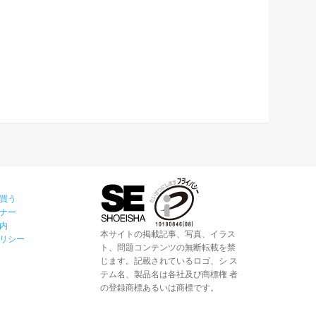
買う
ナー
内
本サイトの掲載記事、写真、イラス
リシー
ト、問題コンテンツの無断転載を禁
じます。記載されているロゴ、シ ス
テム名、製品名は各社及び商標権 者
の登録商標あるいは商標です。