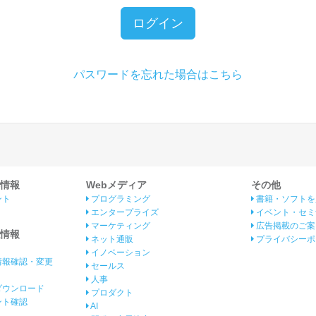
ログイン
パスワードを忘れた場合はこちら
情報
Webメディア
その他
ント
プログラミング
書籍・ソフトを
エンタープライズ
イベント・セミ
マーケティング
広告掲載のご案
情報
ネット通販
プライバシーポ
イノベーション
情報確認・変更
セールス
人事
ダウンロード
プロダクト
イント確認
AI