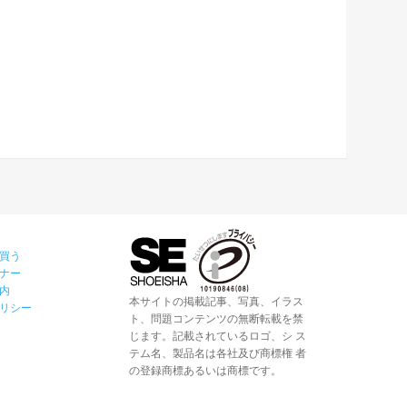
買う
ナー
内
本サイトの掲載記事、写真、イラス
リシー
ト、問題コンテンツの無断転載を禁
じます。記載されているロゴ、シ ス
テム名、製品名は各社及び商標権 者
の登録商標あるいは商標です。