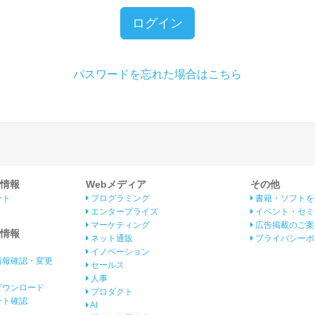
ログイン
パスワードを忘れた場合はこちら
情報
Webメディア
その他
ント
プログラミング
書籍・ソフトを
エンタープライズ
イベント・セミ
マーケティング
広告掲載のご案
情報
ネット通販
プライバシーポ
イノベーション
情報確認・変更
セールス
人事
ダウンロード
プロダクト
イント確認
AI