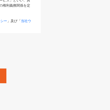
サービス」といい、具
の権利義務関係を定
リシー
」及び「
当社ウ
ものとします。
る内容とが異なる場合
るものとして使用し
変更後のサービスを含
。
Zine」「HRzine」
SHOEISHA iD
Dページ
」とは、専用の