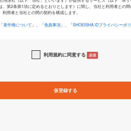
式会社翔泳社（以下「当社」といいます）が提供するサービス（以下「本
は、第2条第1項に定めるとおりとします）に関し、当社と利用者との間
、利用者と当社との間の契約を構成します。
「
著作権について
」、「
免責事項
」、「
SHOEISHA iDプライバシーポ
タの利用について（Cookieポリシー）
」は、本規約の一部を構成する
と、前項に記載する定めその他当社が定める各種規定や説明資料等におけ
優先して適用されるものとします。
利用規約に同意する
必須
下の用語は、本規約上別段の定めがない限り、以下に定める意味を有す
」とは、当社が提供する以下のサービス（名称や内容が変更された場合、
仮登録する
サービスに関連して当社が実施するイベントやキャンペーンをいいます
p」「CodeZine」「MarkeZine」「EnterpriseZine」「ECzine」「Biz/
ductZine」「AIdiver」「SE Event」
A iD」とは、利用者が本サービスを利用するために必要となるアカウントIDを、「
SHA iD及びパスワードを総称したものをそれぞれいい、「
SHOEISHA i