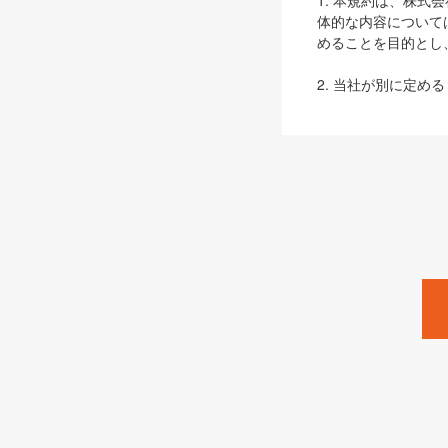
1. 本規約は、株
体的な内容について
めることを目的とし
2. 当社が別に定める
ェブサイト上でのデー
3. 本規約の内容
は、本規約の規定が
第2条（定義）
本規約において、以
ます。
1. 「本サービス
みます）及びこれら
「SEBook」「SESho
「SalesZine」「Pro
2. 「SHOEISH
等」とは、SHOEI