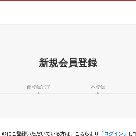
新規会員登録
仮登録完了
本登録
HA iDにご登録いただいている方は、こちらより
「ログイン」
し