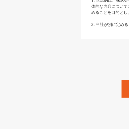
1. 本規約は、株
体的な内容について
めることを目的とし
2. 当社が別に定める
ェブサイト上でのデー
3. 本規約の内容
は、本規約の規定が
第2条（定義）
本規約において、以
ます。
1. 「本サービス
みます）及びこれら
「SEBook」「SESho
「SalesZine」「Pro
2. 「SHOEISH
等」とは、SHOEI