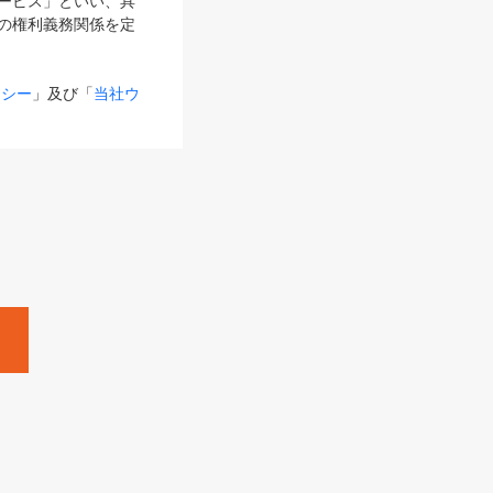
サービス」といい、具
の権利義務関係を定
リシー
」及び「
当社ウ
ものとします。
る内容とが異なる場合
るものとして使用し
変更後のサービスを含
。
Zine」「HRzine」
SHOEISHA iD
Dページ
」とは、専用の