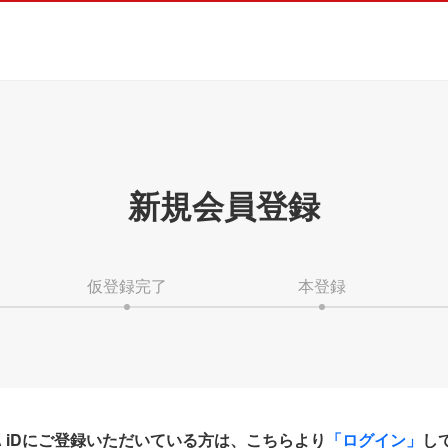
新規会員登録
仮登録完了
本登録
HA iDにご登録いただいている方は、こちらより
「ログイン」
し