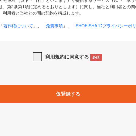
式会社翔泳社（以下「当社」といいます）が提供するサービス（以下「本
は、第2条第1項に定めるとおりとします）に関し、当社と利用者との間
、利用者と当社との間の契約を構成します。
「
著作権について
」、「
免責事項
」、「
SHOEISHA iDプライバシーポ
タの利用について（Cookieポリシー）
」は、本規約の一部を構成する
と、前項に記載する定めその他当社が定める各種規定や説明資料等におけ
優先して適用されるものとします。
利用規約に同意する
必須
下の用語は、本規約上別段の定めがない限り、以下に定める意味を有す
」とは、当社が提供する以下のサービス（名称や内容が変更された場合、
仮登録する
サービスに関連して当社が実施するイベントやキャンペーンをいいます
p」「CodeZine」「MarkeZine」「EnterpriseZine」「ECzine」「Biz/
ductZine」「AIdiver」「SE Event」
A iD」とは、利用者が本サービスを利用するために必要となるアカウントIDを、「
SHA iD及びパスワードを総称したものをそれぞれいい、「
SHOEISHA i