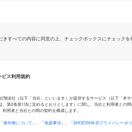
だきすべての内容に同意の上、チェックボックスにチェックを
Dサービス利用規約
式会社翔泳社（以下「当社」といいます）が提供するサービス（以下「本
は、第2条第1項に定めるとおりとします）に関し、当社と利用者との間
、利用者と当社との間の契約を構成します。
「
著作権について
」、「
免責事項
」、「
SHOEISHA iDプライバシーポ
タの利用について（Cookieポリシー）
」は、本規約の一部を構成する