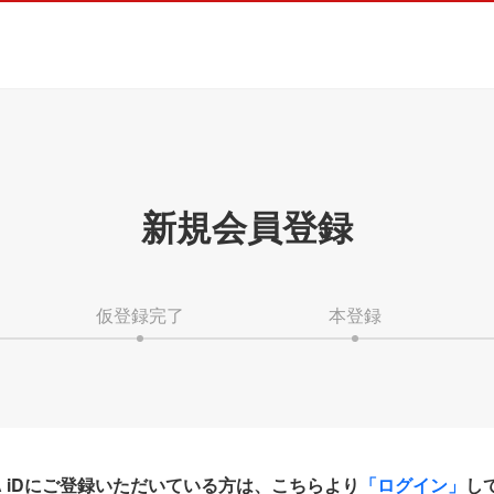
新規会員登録
仮登録完了
本登録
HA iDにご登録いただいている方は、こちらより
「ログイン」
し