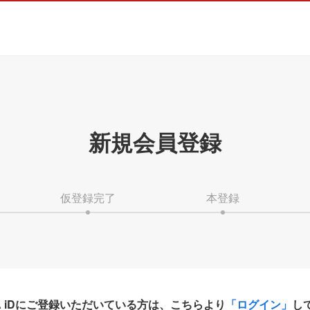
新規会員登録
仮登録完了
本登録
HA iDにご登録いただいている方は、こちらより
「ログイン」
し