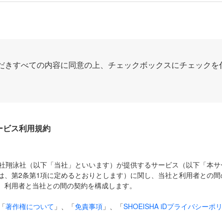
だきすべての内容に同意の上、チェックボックスにチェックを
Dサービス利用規約
式会社翔泳社（以下「当社」といいます）が提供するサービス（以下「本
は、第2条第1項に定めるとおりとします）に関し、当社と利用者との間
、利用者と当社との間の契約を構成します。
「
著作権について
」、「
免責事項
」、「
SHOEISHA iDプライバシーポ
タの利用について（Cookieポリシー）
」は、本規約の一部を構成する