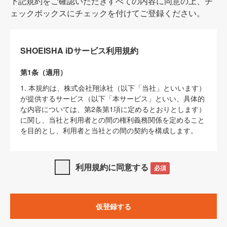
下記規約をご確認いただきすべての内容に同意の上、チ
ェックボックスにチェックを付けてご登録ください。
SHOEISHA iDサービス利用規約
第1条（適用）
1. 本規約は、株式会社翔泳社（以下「当社」といいます）
が提供するサービス（以下「本サービス」といい、具体的
な内容については、第2条第1項に定めるとおりとします）
に関し、当社と利用者との間の権利義務関係を定めること
を目的とし、利用者と当社との間の契約を構成します。
2. 当社が別に定める「
著作権について
」、「
免責事項
」、
「
SHOEISHA iDプライバシーポリシー
」及び「
当社ウェブ
利用規約に同意する
必須
サイト上でのデータの利用について（Cookieポリシー）
」
は、本規約の一部を構成するものとします。
3. 本規約の内容と、前項に記載する定めその他当社が定め
仮登録する
る各種規定や説明資料等における内容とが異なる場合は、
本規約の規定が優先して適用されるものとします。