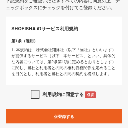
下記規約をご確認いただきすべての内容に同意の上、チ
ェックボックスにチェックを付けてご登録ください。
SHOEISHA iDサービス利用規約
第1条（適用）
1. 本規約は、株式会社翔泳社（以下「当社」といいます）
が提供するサービス（以下「本サービス」といい、具体的
な内容については、第2条第1項に定めるとおりとします）
に関し、当社と利用者との間の権利義務関係を定めること
を目的とし、利用者と当社との間の契約を構成します。
2. 当社が別に定める「
著作権について
」、「
免責事項
」、
「
SHOEISHA iDプライバシーポリシー
」及び「
当社ウェブ
利用規約に同意する
必須
サイト上でのデータの利用について（Cookieポリシー）
」
は、本規約の一部を構成するものとします。
3. 本規約の内容と、前項に記載する定めその他当社が定め
仮登録する
る各種規定や説明資料等における内容とが異なる場合は、
本規約の規定が優先して適用されるものとします。