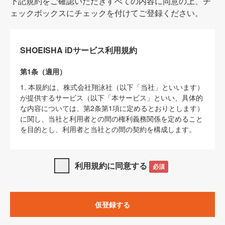
下記規約をご確認いただきすべての内容に同意の上、チ
ェックボックスにチェックを付けてご登録ください。
SHOEISHA iDサービス利用規約
第1条（適用）
1. 本規約は、株式会社翔泳社（以下「当社」といいます）
が提供するサービス（以下「本サービス」といい、具体的
な内容については、第2条第1項に定めるとおりとします）
に関し、当社と利用者との間の権利義務関係を定めること
を目的とし、利用者と当社との間の契約を構成します。
2. 当社が別に定める「
著作権について
」、「
免責事項
」、
「
SHOEISHA iDプライバシーポリシー
」及び「
当社ウェブ
利用規約に同意する
必須
サイト上でのデータの利用について（Cookieポリシー）
」
は、本規約の一部を構成するものとします。
3. 本規約の内容と、前項に記載する定めその他当社が定め
仮登録する
る各種規定や説明資料等における内容とが異なる場合は、
本規約の規定が優先して適用されるものとします。