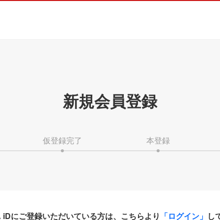
新規会員登録
仮登録完了
本登録
HA iDにご登録いただいている方は、こちらより
「ログイン」
し