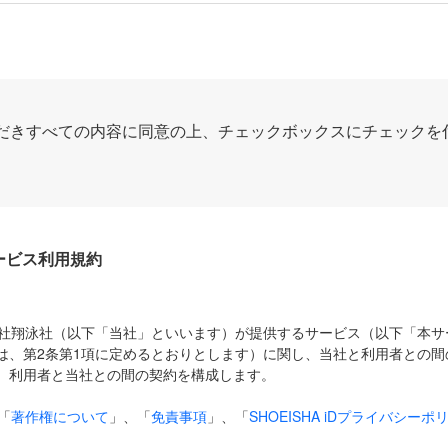
だきすべての内容に同意の上、チェックボックスにチェックを
Dサービス利用規約
式会社翔泳社（以下「当社」といいます）が提供するサービス（以下「本
は、第2条第1項に定めるとおりとします）に関し、当社と利用者との間
、利用者と当社との間の契約を構成します。
「
著作権について
」、「
免責事項
」、「
SHOEISHA iDプライバシーポ
タの利用について（Cookieポリシー）
」は、本規約の一部を構成する