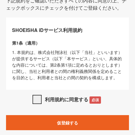
下記規約をご確認いただきすべての内容に同意の上、チ
ェックボックスにチェックを付けてご登録ください。
SHOEISHA iDサービス利用規約
第1条（適用）
1. 本規約は、株式会社翔泳社（以下「当社」といいます）
が提供するサービス（以下「本サービス」といい、具体的
な内容については、第2条第1項に定めるとおりとします）
に関し、当社と利用者との間の権利義務関係を定めること
を目的とし、利用者と当社との間の契約を構成します。
2. 当社が別に定める「
著作権について
」、「
免責事項
」、
「
SHOEISHA iDプライバシーポリシー
」及び「
当社ウェブ
利用規約に同意する
必須
サイト上でのデータの利用について（Cookieポリシー）
」
は、本規約の一部を構成するものとします。
3. 本規約の内容と、前項に記載する定めその他当社が定め
仮登録する
る各種規定や説明資料等における内容とが異なる場合は、
本規約の規定が優先して適用されるものとします。