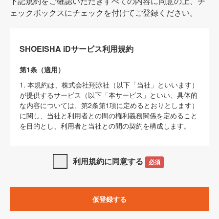
下記規約をご確認いただきすべての内容に同意の上、チ
ェックボックスにチェックを付けてご登録ください。
SHOEISHA iDサービス利用規約
第1条（適用）
1. 本規約は、株式会社翔泳社（以下「当社」といいます）
が提供するサービス（以下「本サービス」といい、具体的
な内容については、第2条第1項に定めるとおりとします）
に関し、当社と利用者との間の権利義務関係を定めること
を目的とし、利用者と当社との間の契約を構成します。
2. 当社が別に定める「
著作権について
」、「
免責事項
」、
「
SHOEISHA iDプライバシーポリシー
」及び「
当社ウェブ
利用規約に同意する
必須
サイト上でのデータの利用について（Cookieポリシー）
」
は、本規約の一部を構成するものとします。
3. 本規約の内容と、前項に記載する定めその他当社が定め
仮登録する
る各種規定や説明資料等における内容とが異なる場合は、
本規約の規定が優先して適用されるものとします。