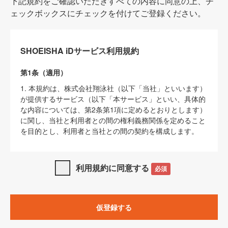
下記規約をご確認いただきすべての内容に同意の上、チ
ェックボックスにチェックを付けてご登録ください。
SHOEISHA iDサービス利用規約
第1条（適用）
1. 本規約は、株式会社翔泳社（以下「当社」といいます）
が提供するサービス（以下「本サービス」といい、具体的
な内容については、第2条第1項に定めるとおりとします）
に関し、当社と利用者との間の権利義務関係を定めること
を目的とし、利用者と当社との間の契約を構成します。
2. 当社が別に定める「
著作権について
」、「
免責事項
」、
「
SHOEISHA iDプライバシーポリシー
」及び「
当社ウェブ
利用規約に同意する
必須
サイト上でのデータの利用について（Cookieポリシー）
」
は、本規約の一部を構成するものとします。
3. 本規約の内容と、前項に記載する定めその他当社が定め
仮登録する
る各種規定や説明資料等における内容とが異なる場合は、
本規約の規定が優先して適用されるものとします。