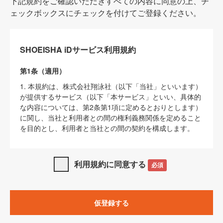
下記規約をご確認いただきすべての内容に同意の上、チ
ェックボックスにチェックを付けてご登録ください。
SHOEISHA iDサービス利用規約
第1条（適用）
1. 本規約は、株式会社翔泳社（以下「当社」といいます）
が提供するサービス（以下「本サービス」といい、具体的
な内容については、第2条第1項に定めるとおりとします）
に関し、当社と利用者との間の権利義務関係を定めること
を目的とし、利用者と当社との間の契約を構成します。
2. 当社が別に定める「
著作権について
」、「
免責事項
」、
「
SHOEISHA iDプライバシーポリシー
」及び「
当社ウェブ
利用規約に同意する
必須
サイト上でのデータの利用について（Cookieポリシー）
」
は、本規約の一部を構成するものとします。
3. 本規約の内容と、前項に記載する定めその他当社が定め
仮登録する
る各種規定や説明資料等における内容とが異なる場合は、
本規約の規定が優先して適用されるものとします。