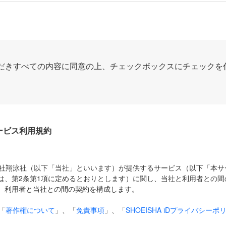
だきすべての内容に同意の上、チェックボックスにチェックを
Dサービス利用規約
式会社翔泳社（以下「当社」といいます）が提供するサービス（以下「本
は、第2条第1項に定めるとおりとします）に関し、当社と利用者との間
、利用者と当社との間の契約を構成します。
「
著作権について
」、「
免責事項
」、「
SHOEISHA iDプライバシーポ
タの利用について（Cookieポリシー）
」は、本規約の一部を構成する