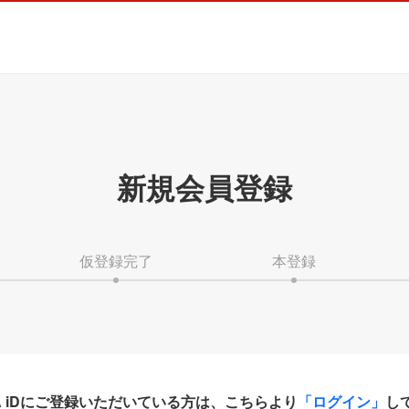
新規会員登録
仮登録完了
本登録
HA iDにご登録いただいている方は、こちらより
「ログイン」
し