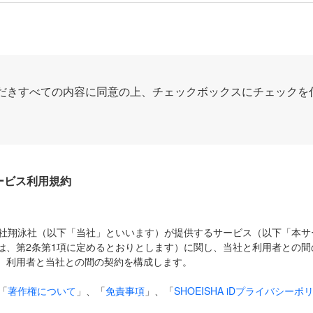
だきすべての内容に同意の上、チェックボックスにチェックを
Dサービス利用規約
式会社翔泳社（以下「当社」といいます）が提供するサービス（以下「本
は、第2条第1項に定めるとおりとします）に関し、当社と利用者との間
、利用者と当社との間の契約を構成します。
「
著作権について
」、「
免責事項
」、「
SHOEISHA iDプライバシーポ
タの利用について（Cookieポリシー）
」は、本規約の一部を構成する