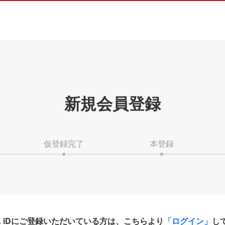
新規会員登録
仮登録完了
本登録
HA iDにご登録いただいている方は、こちらより
「ログイン」
し