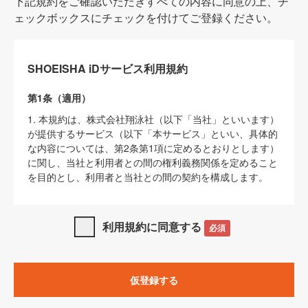
下記規約をご確認いただきすべての内容に同意の上、チ
ェックボックスにチェックを付けてご登録ください。
SHOEISHA iDサービス利用規約
第1条（適用）
1. 本規約は、株式会社翔泳社（以下「当社」といいます）
が提供するサービス（以下「本サービス」といい、具体的
な内容については、第2条第1項に定めるとおりとします）
に関し、当社と利用者との間の権利義務関係を定めること
を目的とし、利用者と当社との間の契約を構成します。
2. 当社が別に定める「
著作権について
」、「
免責事項
」、
「
SHOEISHA iDプライバシーポリシー
」及び「
当社ウェブ
利用規約に同意する
必須
サイト上でのデータの利用について（Cookieポリシー）
」
は、本規約の一部を構成するものとします。
3. 本規約の内容と、前項に記載する定めその他当社が定め
仮登録する
る各種規定や説明資料等における内容とが異なる場合は、
本規約の規定が優先して適用されるものとします。