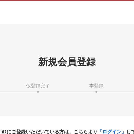
新規会員登録
仮登録完了
本登録
HA iDにご登録いただいている方は、こちらより
「ログイン」
し