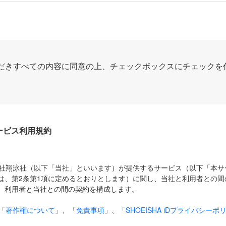
だきすべての内容に同意の上、チェックボックスにチェックを
Dサービス利用規約
式会社翔泳社（以下「当社」といいます）が提供するサービス（以下「本
は、第2条第1項に定めるとおりとします）に関し、当社と利用者との間
、利用者と当社との間の契約を構成します。
「
著作権について
」、「
免責事項
」、「
SHOEISHA iDプライバシーポ
タの利用について（Cookieポリシー）
」は、本規約の一部を構成する