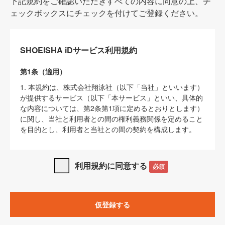
下記規約をご確認いただきすべての内容に同意の上、チ
ェックボックスにチェックを付けてご登録ください。
SHOEISHA iDサービス利用規約
第1条（適用）
1. 本規約は、株式会社翔泳社（以下「当社」といいます）
が提供するサービス（以下「本サービス」といい、具体的
な内容については、第2条第1項に定めるとおりとします）
に関し、当社と利用者との間の権利義務関係を定めること
を目的とし、利用者と当社との間の契約を構成します。
2. 当社が別に定める「
著作権について
」、「
免責事項
」、
「
SHOEISHA iDプライバシーポリシー
」及び「
当社ウェブ
利用規約に同意する
必須
サイト上でのデータの利用について（Cookieポリシー）
」
は、本規約の一部を構成するものとします。
3. 本規約の内容と、前項に記載する定めその他当社が定め
仮登録する
る各種規定や説明資料等における内容とが異なる場合は、
本規約の規定が優先して適用されるものとします。