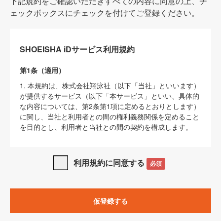
下記規約をご確認いただきすべての内容に同意の上、チ
ェックボックスにチェックを付けてご登録ください。
SHOEISHA iDサービス利用規約
第1条（適用）
1. 本規約は、株式会社翔泳社（以下「当社」といいます）
が提供するサービス（以下「本サービス」といい、具体的
な内容については、第2条第1項に定めるとおりとします）
に関し、当社と利用者との間の権利義務関係を定めること
を目的とし、利用者と当社との間の契約を構成します。
2. 当社が別に定める「
著作権について
」、「
免責事項
」、
「
SHOEISHA iDプライバシーポリシー
」及び「
当社ウェブ
利用規約に同意する
必須
サイト上でのデータの利用について（Cookieポリシー）
」
は、本規約の一部を構成するものとします。
3. 本規約の内容と、前項に記載する定めその他当社が定め
仮登録する
る各種規定や説明資料等における内容とが異なる場合は、
本規約の規定が優先して適用されるものとします。