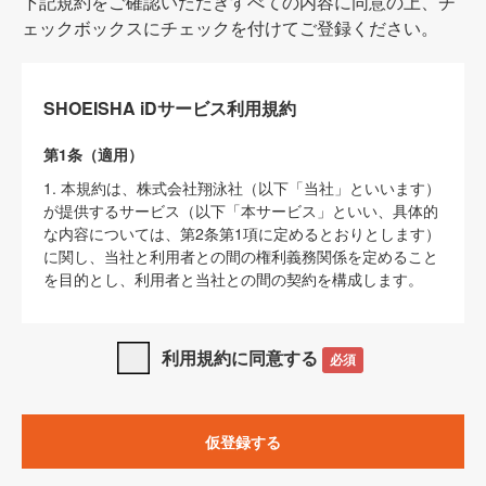
下記規約をご確認いただきすべての内容に同意の上、チ
ェックボックスにチェックを付けてご登録ください。
SHOEISHA iDサービス利用規約
第1条（適用）
1. 本規約は、株式会社翔泳社（以下「当社」といいます）
が提供するサービス（以下「本サービス」といい、具体的
な内容については、第2条第1項に定めるとおりとします）
に関し、当社と利用者との間の権利義務関係を定めること
を目的とし、利用者と当社との間の契約を構成します。
2. 当社が別に定める「
著作権について
」、「
免責事項
」、
「
SHOEISHA iDプライバシーポリシー
」及び「
当社ウェブ
利用規約に同意する
必須
サイト上でのデータの利用について（Cookieポリシー）
」
は、本規約の一部を構成するものとします。
3. 本規約の内容と、前項に記載する定めその他当社が定め
仮登録する
る各種規定や説明資料等における内容とが異なる場合は、
本規約の規定が優先して適用されるものとします。