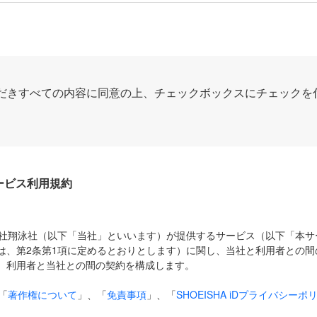
だきすべての内容に同意の上、チェックボックスにチェックを
Dサービス利用規約
式会社翔泳社（以下「当社」といいます）が提供するサービス（以下「本
は、第2条第1項に定めるとおりとします）に関し、当社と利用者との間
、利用者と当社との間の契約を構成します。
「
著作権について
」、「
免責事項
」、「
SHOEISHA iDプライバシーポ
タの利用について（Cookieポリシー）
」は、本規約の一部を構成する