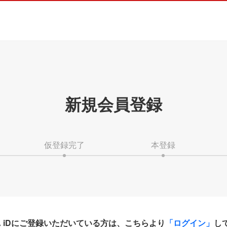
新規会員登録
仮登録完了
本登録
HA iDにご登録いただいている方は、こちらより
「ログイン」
し