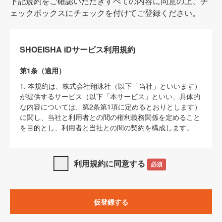
下記規約をご確認いただきすべての内容に同意の上、チ
ェックボックスにチェックを付けてご登録ください。
SHOEISHA iDサービス利用規約
第1条（適用）
1. 本規約は、株式会社翔泳社（以下「当社」といいます）
が提供するサービス（以下「本サービス」といい、具体的
な内容については、第2条第1項に定めるとおりとします）
に関し、当社と利用者との間の権利義務関係を定めること
を目的とし、利用者と当社との間の契約を構成します。
2. 当社が別に定める「
著作権について
」、「
免責事項
」、
「
SHOEISHA iDプライバシーポリシー
」及び「
当社ウェブ
利用規約に同意する
必須
サイト上でのデータの利用について（Cookieポリシー）
」
は、本規約の一部を構成するものとします。
3. 本規約の内容と、前項に記載する定めその他当社が定め
仮登録する
る各種規定や説明資料等における内容とが異なる場合は、
本規約の規定が優先して適用されるものとします。