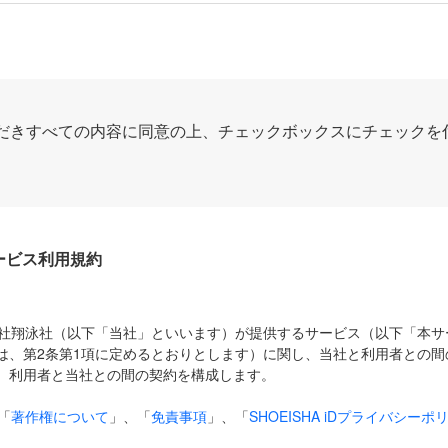
だきすべての内容に同意の上、チェックボックスにチェックを
Dサービス利用規約
式会社翔泳社（以下「当社」といいます）が提供するサービス（以下「本
は、第2条第1項に定めるとおりとします）に関し、当社と利用者との間
、利用者と当社との間の契約を構成します。
「
著作権について
」、「
免責事項
」、「
SHOEISHA iDプライバシーポ
タの利用について（Cookieポリシー）
」は、本規約の一部を構成する