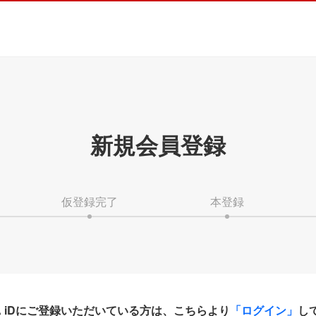
新規会員登録
仮登録完了
本登録
HA iDにご登録いただいている方は、こちらより
「ログイン」
し