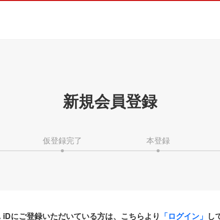
新規会員登録
仮登録完了
本登録
HA iDにご登録いただいている方は、こちらより
「ログイン」
し