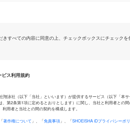
だきすべての内容に同意の上、チェックボックスにチェックを
Dサービス利用規約
式会社翔泳社（以下「当社」といいます）が提供するサービス（以下「本
は、第2条第1項に定めるとおりとします）に関し、当社と利用者との間
、利用者と当社との間の契約を構成します。
「
著作権について
」、「
免責事項
」、「
SHOEISHA iDプライバシーポ
タの利用について（Cookieポリシー）
」は、本規約の一部を構成する