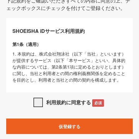
下記規約をご確認いただきすべての内容に同意の上、チ
ェックボックスにチェックを付けてご登録ください。
SHOEISHA iDサービス利用規約
第1条（適用）
1. 本規約は、株式会社翔泳社（以下「当社」といいます）
が提供するサービス（以下「本サービス」といい、具体的
な内容については、第2条第1項に定めるとおりとします）
に関し、当社と利用者との間の権利義務関係を定めること
を目的とし、利用者と当社との間の契約を構成します。
2. 当社が別に定める「
著作権について
」、「
免責事項
」、
「
SHOEISHA iDプライバシーポリシー
」及び「
当社ウェブ
利用規約に同意する
必須
サイト上でのデータの利用について（Cookieポリシー）
」
は、本規約の一部を構成するものとします。
3. 本規約の内容と、前項に記載する定めその他当社が定め
仮登録する
る各種規定や説明資料等における内容とが異なる場合は、
本規約の規定が優先して適用されるものとします。