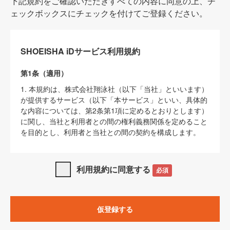
下記規約をご確認いただきすべての内容に同意の上、チ
ェックボックスにチェックを付けてご登録ください。
SHOEISHA iDサービス利用規約
第1条（適用）
1. 本規約は、株式会社翔泳社（以下「当社」といいます）
が提供するサービス（以下「本サービス」といい、具体的
な内容については、第2条第1項に定めるとおりとします）
に関し、当社と利用者との間の権利義務関係を定めること
を目的とし、利用者と当社との間の契約を構成します。
2. 当社が別に定める「
著作権について
」、「
免責事項
」、
「
SHOEISHA iDプライバシーポリシー
」及び「
当社ウェブ
利用規約に同意する
必須
サイト上でのデータの利用について（Cookieポリシー）
」
は、本規約の一部を構成するものとします。
3. 本規約の内容と、前項に記載する定めその他当社が定め
仮登録する
る各種規定や説明資料等における内容とが異なる場合は、
本規約の規定が優先して適用されるものとします。