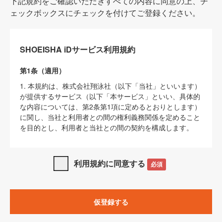
下記規約をご確認いただきすべての内容に同意の上、チ
ェックボックスにチェックを付けてご登録ください。
SHOEISHA iDサービス利用規約
第1条（適用）
1. 本規約は、株式会社翔泳社（以下「当社」といいます）
が提供するサービス（以下「本サービス」といい、具体的
な内容については、第2条第1項に定めるとおりとします）
に関し、当社と利用者との間の権利義務関係を定めること
を目的とし、利用者と当社との間の契約を構成します。
2. 当社が別に定める「
著作権について
」、「
免責事項
」、
「
SHOEISHA iDプライバシーポリシー
」及び「
当社ウェブ
利用規約に同意する
必須
サイト上でのデータの利用について（Cookieポリシー）
」
は、本規約の一部を構成するものとします。
3. 本規約の内容と、前項に記載する定めその他当社が定め
仮登録する
る各種規定や説明資料等における内容とが異なる場合は、
本規約の規定が優先して適用されるものとします。