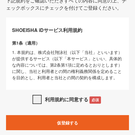
下記規約をご確認いただきすべての内容に同意の上、チ
ェックボックスにチェックを付けてご登録ください。
SHOEISHA iDサービス利用規約
第1条（適用）
1. 本規約は、株式会社翔泳社（以下「当社」といいます）
が提供するサービス（以下「本サービス」といい、具体的
な内容については、第2条第1項に定めるとおりとします）
に関し、当社と利用者との間の権利義務関係を定めること
を目的とし、利用者と当社との間の契約を構成します。
2. 当社が別に定める「
著作権について
」、「
免責事項
」、
「
SHOEISHA iDプライバシーポリシー
」及び「
当社ウェブ
利用規約に同意する
必須
サイト上でのデータの利用について（Cookieポリシー）
」
は、本規約の一部を構成するものとします。
3. 本規約の内容と、前項に記載する定めその他当社が定め
仮登録する
る各種規定や説明資料等における内容とが異なる場合は、
本規約の規定が優先して適用されるものとします。