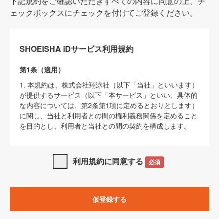
下記規約をご確認いただきすべての内容に同意の上、チ
ェックボックスにチェックを付けてご登録ください。
SHOEISHA iDサービス利用規約
第1条（適用）
1. 本規約は、株式会社翔泳社（以下「当社」といいます）
が提供するサービス（以下「本サービス」といい、具体的
な内容については、第2条第1項に定めるとおりとします）
に関し、当社と利用者との間の権利義務関係を定めること
を目的とし、利用者と当社との間の契約を構成します。
2. 当社が別に定める「
著作権について
」、「
免責事項
」、
「
SHOEISHA iDプライバシーポリシー
」及び「
当社ウェブ
利用規約に同意する
必須
サイト上でのデータの利用について（Cookieポリシー）
」
は、本規約の一部を構成するものとします。
3. 本規約の内容と、前項に記載する定めその他当社が定め
仮登録する
る各種規定や説明資料等における内容とが異なる場合は、
本規約の規定が優先して適用されるものとします。