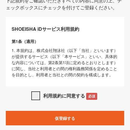
下記規約をご確認いただきすべての内容に同意の上、チ
ェックボックスにチェックを付けてご登録ください。
SHOEISHA iDサービス利用規約
第1条（適用）
1. 本規約は、株式会社翔泳社（以下「当社」といいます）
が提供するサービス（以下「本サービス」といい、具体的
な内容については、第2条第1項に定めるとおりとします）
に関し、当社と利用者との間の権利義務関係を定めること
を目的とし、利用者と当社との間の契約を構成します。
2. 当社が別に定める「
著作権について
」、「
免責事項
」、
「
SHOEISHA iDプライバシーポリシー
」及び「
当社ウェブ
利用規約に同意する
必須
サイト上でのデータの利用について（Cookieポリシー）
」
は、本規約の一部を構成するものとします。
3. 本規約の内容と、前項に記載する定めその他当社が定め
仮登録する
る各種規定や説明資料等における内容とが異なる場合は、
本規約の規定が優先して適用されるものとします。