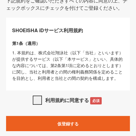
下記規約をご確認いただきすべての内容に同意の上、チ
ェックボックスにチェックを付けてご登録ください。
SHOEISHA iDサービス利用規約
第1条（適用）
1. 本規約は、株式会社翔泳社（以下「当社」といいます）
が提供するサービス（以下「本サービス」といい、具体的
な内容については、第2条第1項に定めるとおりとします）
に関し、当社と利用者との間の権利義務関係を定めること
を目的とし、利用者と当社との間の契約を構成します。
2. 当社が別に定める「
著作権について
」、「
免責事項
」、
「
SHOEISHA iDプライバシーポリシー
」及び「
当社ウェブ
利用規約に同意する
必須
サイト上でのデータの利用について（Cookieポリシー）
」
は、本規約の一部を構成するものとします。
3. 本規約の内容と、前項に記載する定めその他当社が定め
仮登録する
る各種規定や説明資料等における内容とが異なる場合は、
本規約の規定が優先して適用されるものとします。