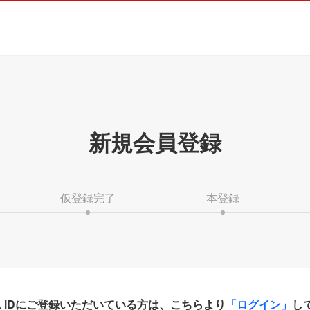
新規会員登録
仮登録完了
本登録
HA iDにご登録いただいている方は、こちらより
「ログイン」
し