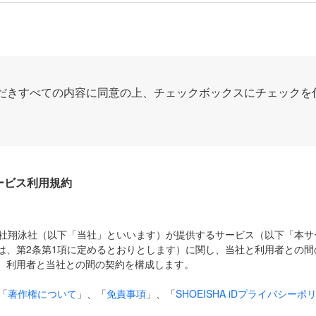
だきすべての内容に同意の上、チェックボックスにチェックを
Dサービス利用規約
式会社翔泳社（以下「当社」といいます）が提供するサービス（以下「本
は、第2条第1項に定めるとおりとします）に関し、当社と利用者との間
、利用者と当社との間の契約を構成します。
「
著作権について
」、「
免責事項
」、「
SHOEISHA iDプライバシーポ
タの利用について（Cookieポリシー）
」は、本規約の一部を構成する