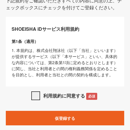
下記規約をご確認いただきすべての内容に同意の上、チ
ェックボックスにチェックを付けてご登録ください。
SHOEISHA iDサービス利用規約
第1条（適用）
1. 本規約は、株式会社翔泳社（以下「当社」といいます）
が提供するサービス（以下「本サービス」といい、具体的
な内容については、第2条第1項に定めるとおりとします）
に関し、当社と利用者との間の権利義務関係を定めること
を目的とし、利用者と当社との間の契約を構成します。
2. 当社が別に定める「
著作権について
」、「
免責事項
」、
「
SHOEISHA iDプライバシーポリシー
」及び「
当社ウェブ
利用規約に同意する
必須
サイト上でのデータの利用について（Cookieポリシー）
」
は、本規約の一部を構成するものとします。
3. 本規約の内容と、前項に記載する定めその他当社が定め
仮登録する
る各種規定や説明資料等における内容とが異なる場合は、
本規約の規定が優先して適用されるものとします。